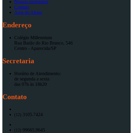
Nossos momentos
Contato
Área do Aluno
Endereço
Colégio Millennium
Rua Barão do Rio Branco, 546
Centro - Aparecida/SP
Secretaria
Horário de Atendimento:
de segunda a sexta
das 07h às 18h20
Contato
3105.7424
(12)
99665.9645
(12)