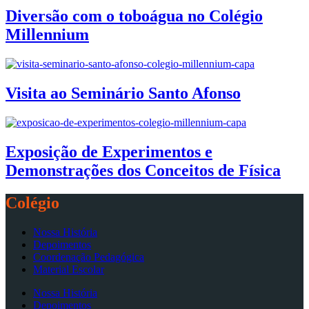
Diversão com o toboágua no Colégio
Millennium
Visita ao Seminário Santo Afonso
Exposição de Experimentos e
Demonstrações dos Conceitos de Física
Colégio
Nossa História
Depoimentos
Coordenação Pedagógica
Material Escolar
Nossa História
Depoimentos