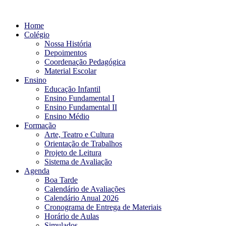
Ir
para
Home
o
Colégio
conteúdo
Nossa História
Depoimentos
Coordenação Pedagógica
Material Escolar
Ensino
Educação Infantil
Ensino Fundamental I
Ensino Fundamental II
Ensino Médio
Formação
Arte, Teatro e Cultura
Orientação de Trabalhos
Projeto de Leitura
Sistema de Avaliação
Agenda
Boa Tarde
Calendário de Avaliações
Calendário Anual 2026
Cronograma de Entrega de Materiais
Horário de Aulas
Simulados