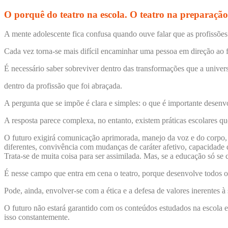
O porquê do teatro na escola. O teatro na preparação
A mente adolescente fica confusa quando ouve falar que as profissõ
Cada vez torna-se mais difícil encaminhar uma pessoa em direção ao fu
É necessário saber sobreviver dentro das transformações que a univers
dentro da profissão que foi abraçada.
A pergunta que se impõe é clara e simples: o que é importante desenvo
A resposta parece complexa, no entanto, existem práticas escolares qu
O futuro exigirá comunicação aprimorada, manejo da voz e do corpo, c
diferentes, convivência com mudanças de caráter afetivo, capacidade de
Trata-se de muita coisa para ser assimilada. Mas, se a educação só se
É nesse campo que entra em cena o teatro, porque desenvolve todos os v
Pode, ainda, envolver-se com a ética e a defesa de valores inerentes 
O futuro não estará garantido com os conteúdos estudados na escola e 
isso constantemente.