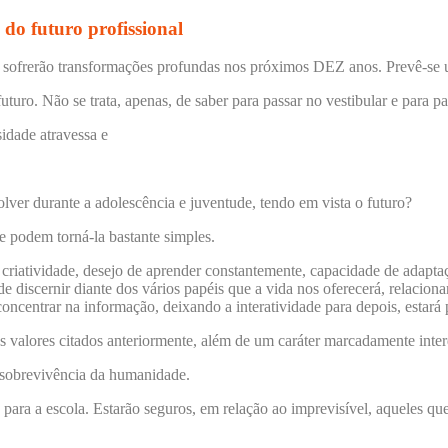
 do futuro profissional
es sofrerão transformações profundas nos próximos DEZ anos. Prevê-s
turo. Não se trata, apenas, de saber para passar no vestibular e para pa
idade atravessa e
lver durante a adolescência e juventude, tendo em vista o futuro?
e podem torná-la bastante simples.
riatividade, desejo de aprender constantemente, capacidade de adaptaçã
 discernir diante dos vários papéis que a vida nos oferecerá, relacionar
 concentrar na informação, deixando a interatividade para depois, estar
alores citados anteriormente, além de um caráter marcadamente interdisci
à sobrevivência da humanidade.
para a escola. Estarão seguros, em relação ao imprevisível, aqueles qu