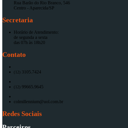
Rua Barão do Rio Branco, 546
Centro - Aparecida/SP
Secretaria
Horário de Atendimento:
de segunda a sexta
das 07h às 18h20
Contato
3105.7424
(12)
99665.9645
(12)
colmillennium@uol.com.br
Redes Sociais
Parceiros