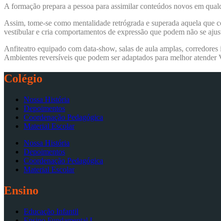
A formação prepara a pessoa para assimilar conteúdos novos em qual
Assim, tome-se como mentalidade retrógrada e superada aquela que con
vestibular e cria comportamentos de expressão que podem não se ajust
Anfiteatro equipado com data-show, salas de aula amplas, corredores 
Ambientes reversíveis que podem ser adaptados para melhor atende
Colégio
Nossa História
Depoimentos
Coordenação Pedagógica
Material Escolar
Nossa História
Depoimentos
Coordenação Pedagógica
Material Escolar
Ensino
Educação Infantil
Ensino Fundamental I